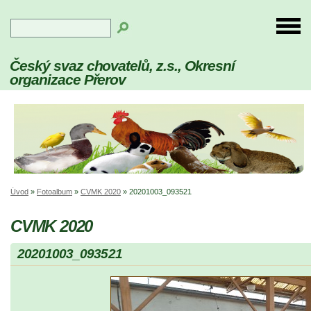
Český svaz chovatelů, z.s., Okresní
organizace Přerov
Úvod
»
Fotoalbum
»
CVMK 2020
»
20201003_093521
CVMK 2020
20201003_093521