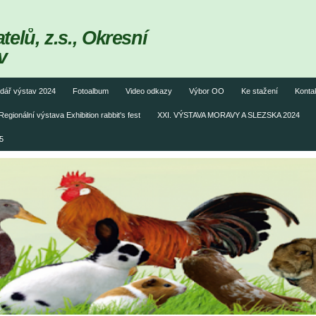
elů, z.s., Okresní
v
dář výstav 2024
Fotoalbum
Video odkazy
Výbor OO
Ke stažení
Konta
Regionální výstava Exhibition rabbit's fest
XXI. VÝSTAVA MORAVY A SLEZSKA 2024
5