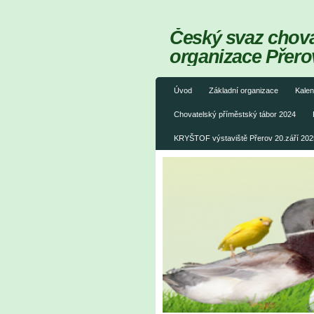
Český svaz chovat
organizace Přero
Úvod
Základní organizace
Kalen
Chovatelský příměstský tábor 2024
KRYŠTOF výstaviště Přerov 20.září 202