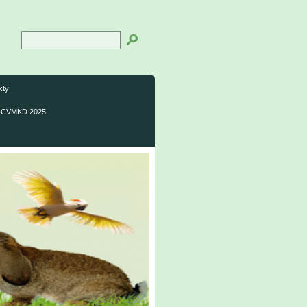
kty
CVMKD 2025