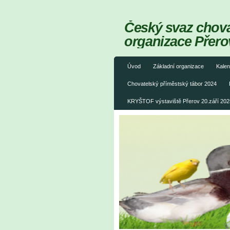
Český svaz chovat
organizace Přero
Úvod
Základní organizace
Kalen
Chovatelský příměstský tábor 2024
KRYŠTOF výstaviště Přerov 20.září 202