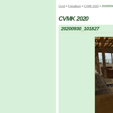
Úvod
»
Fotoalbum
»
CVMK 2020
»
2020093
CVMK 2020
20200930_101827