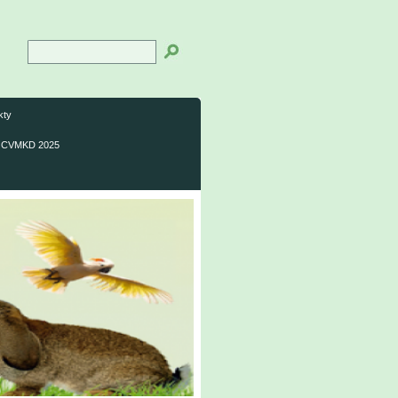
kty
CVMKD 2025