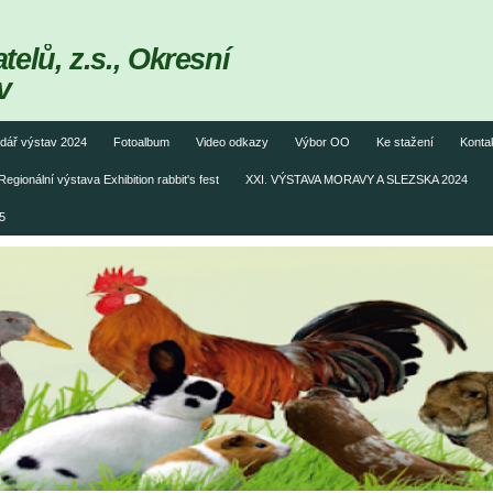
elů, z.s., Okresní
v
dář výstav 2024
Fotoalbum
Video odkazy
Výbor OO
Ke stažení
Konta
Regionální výstava Exhibition rabbit's fest
XXI. VÝSTAVA MORAVY A SLEZSKA 2024
5