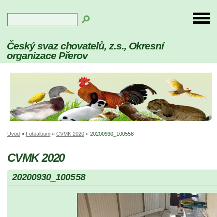
Český svaz chovatelů, z.s., Okresní
organizace Přerov
Úvod
»
Fotoalbum
»
CVMK 2020
»
20200930_100558
CVMK 2020
20200930_100558