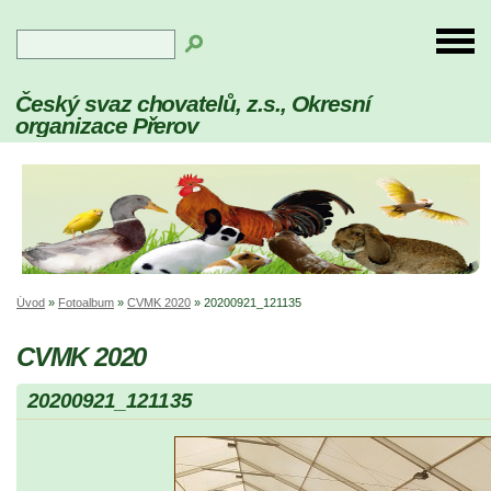
Český svaz chovatelů, z.s., Okresní
organizace Přerov
Úvod
»
Fotoalbum
»
CVMK 2020
»
20200921_121135
CVMK 2020
20200921_121135