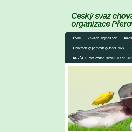
Český svaz chovat
organizace Přero
Úvod
Základní organizace
Kalen
Chovatelský příměstský tábor 2024
KRYŠTOF výstaviště Přerov 20.září 202