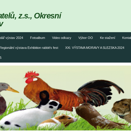
elů, z.s., Okresní
v
dář výstav 2024
Fotoalbum
Video odkazy
Výbor OO
Ke stažení
Konta
Regionální výstava Exhibition rabbit's fest
XXI. VÝSTAVA MORAVY A SLEZSKA 2024
5