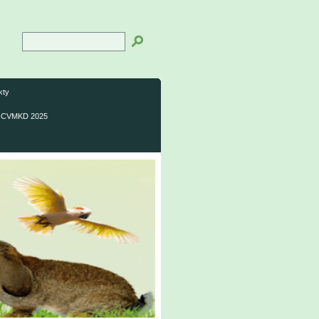
kty
CVMKD 2025