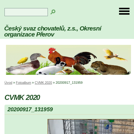
Český svaz chovatelů, z.s., Okresní
organizace Přerov
Úvod
»
Fotoalbum
»
CVMK 2020
»
20200917_131959
CVMK 2020
20200917_131959