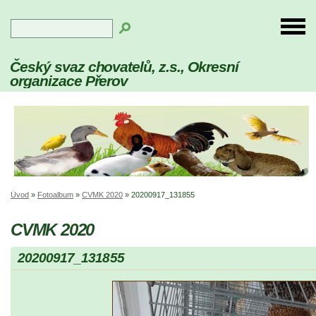
Český svaz chovatelů, z.s., Okresní
organizace Přerov
Úvod
»
Fotoalbum
»
CVMK 2020
»
20200917_131855
CVMK 2020
20200917_131855