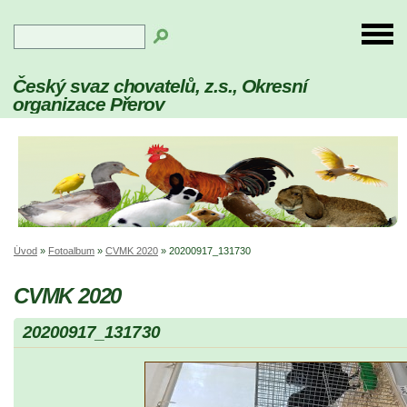
Český svaz chovatelů, z.s., Okresní
organizace Přerov
Úvod
»
Fotoalbum
»
CVMK 2020
»
20200917_131730
CVMK 2020
20200917_131730