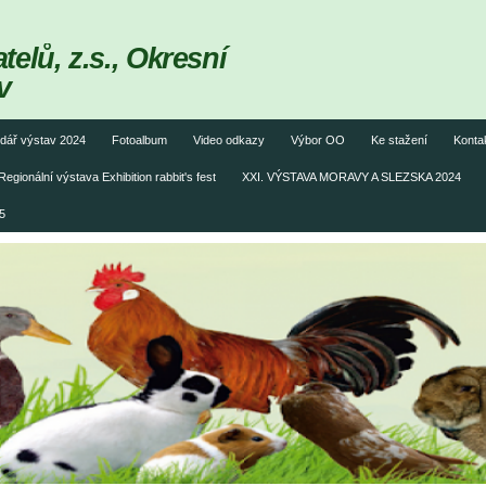
elů, z.s., Okresní
v
dář výstav 2024
Fotoalbum
Video odkazy
Výbor OO
Ke stažení
Konta
Regionální výstava Exhibition rabbit's fest
XXI. VÝSTAVA MORAVY A SLEZSKA 2024
5