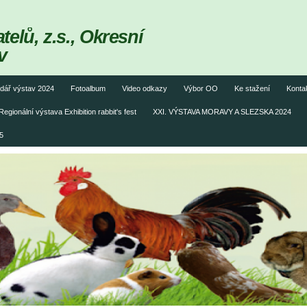
elů, z.s., Okresní
v
dář výstav 2024
Fotoalbum
Video odkazy
Výbor OO
Ke stažení
Konta
Regionální výstava Exhibition rabbit's fest
XXI. VÝSTAVA MORAVY A SLEZSKA 2024
5