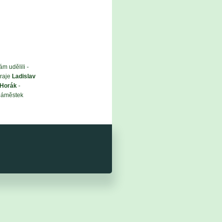
m udělili -
raje
Ladislav
r Horák
-
náměstek