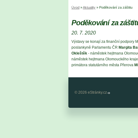
Úvod
»
Aktuality
»
Poděkování za záštitu
Poděkování za záštit
20. 7. 2020
Výstavy se konají za finanční podpory M
poslankyně Parlamentu ČR
Margita Ba
Okleštěk
- náměstek hejtmana Olomou
náměstek hejtmana Olomouckého kraj
primátora statutárního města Přerova
Mi
© 2026 eStránky.cz