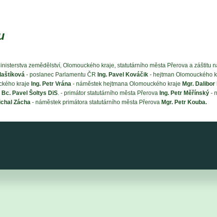
u
inisterstva zemědělství, Olomouckého kraje, statutárního města Přerova a záštitu ná
laštíková
- poslanec Parlamentu ČR
Ing. Pavel Kováčik
- hejtman Olomouckého k
ckého kraje
Ing. Petr Vrána
- náměstek hejtmana Olomouckého kraje
Mgr. Dalibo
e
Bc. Pavel Šoltys DiS
. - primátor statutárního města Přerova
Ing. Petr Měřínský
- 
chal Zácha
- náměstek primátora statutárního města Přerova
Mgr. Petr Kouba.