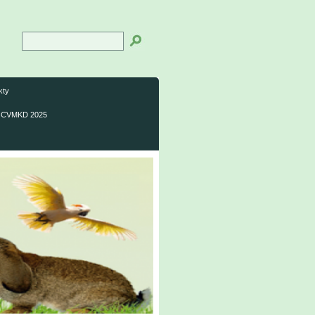
kty
CVMKD 2025