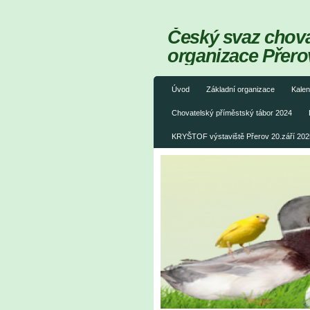
Český svaz chovat
organizace Přero
Úvod
Základní organizace
Kalen
Chovatelský příměstský tábor 2024
KRYŠTOF výstaviště Přerov 20.září 202