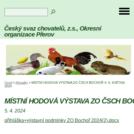
Český svaz chovatelů, z.s., Okresní
organizace Přerov
Úvod
»
Aktuality
»
MÍSTNÍ HODOVÁ VÝSTAVA ZO ČSCH BOCHOŘ 4.-5. KVĚTNA
2024
MÍSTNÍ HODOVÁ VÝSTAVA ZO ČSCH BOC
5. 4. 2024
přihláška+výstavní podmínky ZO Bochoř 2024(2).docx