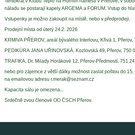
Tentokrát v Klubu Teplo na Horním náměstí v Přerově, v sobo
náladu se postarají kapely ARGEMA a FORUM. Vstup do hlav
Vstupenky je možno zakoupit na místě, nebo v předprodeji.
Prodejní místa od úterý 24.2. 2026
KRMIVA PŘEROV, areál bývalého Interlovu, Křivá 1, Přerov,
PEDIKÚRA JANA UŘINOVSKÁ, Kozlovská 49, Přerov, 750 
TRAFIKA, Dr. Milady Horákové 12, Přerov-Předmostí, 751 24
nebo pro zájemce z větší dálky možnost zaslat poštou do 15.
na emailovou adresu r.merak@seznam.cz
Kapacita sálu je omezena...
Srdečně zvou členové OO ČSCH Přerov.